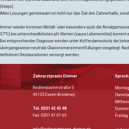
(Inlays).
Allen Lösungen gemeinsam ist nicht nur das Ziel des Zahnerhalts, sond
Immer wieder kommen Metall- oder besonders auch die Amalgamunvertr
37°C) bei unterschiedlichsten pH-Werten (saure Lebensmittel) kommt 
Bei entsprechender Diagnose werden unter Kofferdamschutz die betref
übergangsweise neutrale Glasionomerzementfüllungen eingelegt. Nach 
definitiven Restaurationen versorgt werden.
Zahnarztpraxis Diemer
Sprech
Redtenbacherstraße 5
Monta
45133 Essen-Bredeney
Dienst
Mittwo
Tel. 0201 42 43 48
Donner
Fax: 0201 41 01 65
Freitag