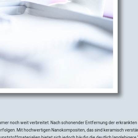
t immer noch weit verbreitet. Nach schonender Entfernung der erkrankte
t erfolgen. Mit hochwertigen Nanokompositen, das sind keramisch verst
nststoffmaterialien bietet sich jedoch häufig die deutlich langlebige